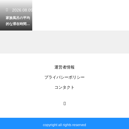
2026.08.09
家族風呂の平均
的な滞在時間と
は？子供連れで
も焦らずにゆっ
くり楽しむ目安
2026.08.08
運営者情報
銭湯で楽しむ菖
プライバシーポリシー
蒲湯の効能と仕
組みとは？端午
コンタクト
の節句に無病息
災を願う伝統
2026.08.08
温泉に置いてあ
copyright all rights reserved