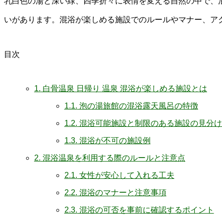
乳白色の湯と深い緑、四季折々に表情を変える自然の中で、
いがあります。混浴が楽しめる施設でのルールやマナー、ア
目次
1.
白骨温泉 日帰り 温泉 混浴が楽しめる施設とは
1.1.
泡の湯旅館の混浴露天風呂の特徴
1.2.
混浴可能施設と制限のある施設の見分け
1.3.
混浴が不可の施設例
2.
混浴温泉を利用する際のルールと注意点
2.1.
女性が安心して入れる工夫
2.2.
混浴のマナーと注意事項
2.3.
混浴の可否を事前に確認するポイント