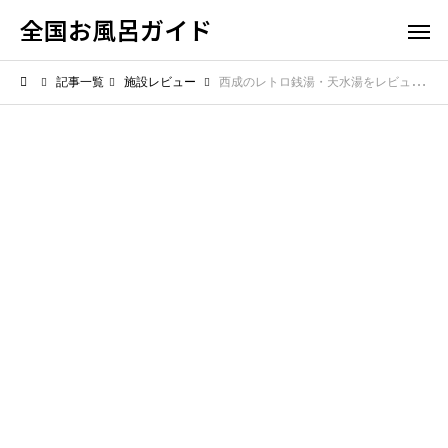
全国お風呂ガイド
記事一覧
施設レビュー
西成のレトロ銭湯・天水湯をレビュー！ディープな魅力と注意点とは？