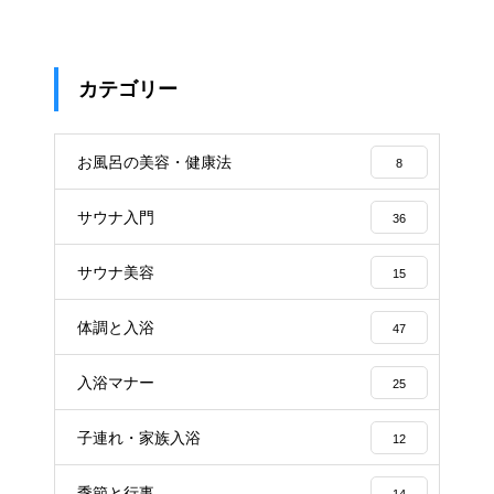
カテゴリー
お風呂の美容・健康法
8
サウナ入門
36
サウナ美容
15
体調と入浴
47
入浴マナー
25
子連れ・家族入浴
12
季節と行事
14