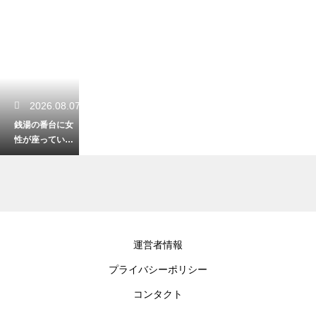
2026.08.07
銭湯の番台に女
性が座っている
理由とは？昔な
がらの風景に残
る歴史と役割
2026.08.06
運営者情報
男性向けのおす
プライバシーポリシー
すめな銭湯のセ
ットの中身！こ
コンタクト
れだけあれば快
適に過ごせる