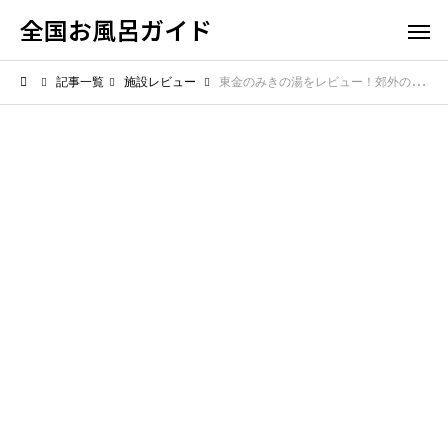
全国お風呂ガイド
記事一覧
施設レビュー
東金のみきの湯をレビュー！郊外の日帰り温泉で癒されるホッと一息の時間