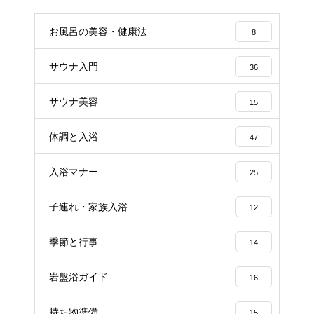
お風呂の美容・健康法
8
サウナ入門
36
サウナ美容
15
体調と入浴
47
入浴マナー
25
子連れ・家族入浴
12
季節と行事
14
岩盤浴ガイド
16
持ち物準備
15